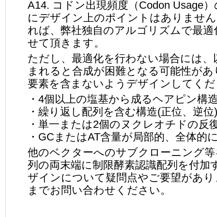
A14. コドン出現頻度（Codon Us
にデザイン上のポイントはありません
れば、弊社独自のアルゴリズムで最適
せて頂きます。
ただし、最適化を行わない場合には、
まれると合成が困難となる可能性があ
要素を含まないようデザインしてくだ
・4個以上の塩基から成るヘアピン構
・繰り返し配列を含む構造(正位、逆位
・単一または2個のヌクレオチドの反
・GCまたはAT含量が局部的、全体的
他のベクターへのサブクローニング等
列の両末端に制限酵素認識配列を付加
ザインについて疑問点やご要望があり
までお問い合わせください。