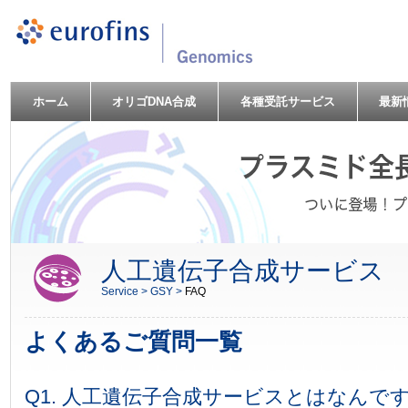
ホーム
オリゴDNA合成
各種受託サービス
最新
人工遺伝子合成サービス
Service >
GSY >
FAQ
よくあるご質問一覧
Q1. 人工遺伝子合成サービスとはなんで