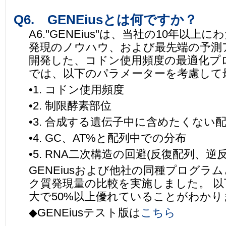
Q6. GENEiusとは何ですか？
A6."GENEius"は、当社の10年以
発現のノウハウ、および最先端の予測
開発した、コドン使用頻度の最適化プ
では、以下のパラメーターを考慮して
•1. コドン使用頻度
•2. 制限酵素部位
•3. 合成する遺伝子中に含めたくない
•4. GC、AT%と配列中での分布
•5. RNA二次構造の回避(反復配列、逆
GENEiusおよび他社の同種プログラ
ク質発現量の比較を実施しました。 
大で50%以上優れていることがわかり
◆GENEiusテスト版は
こちら