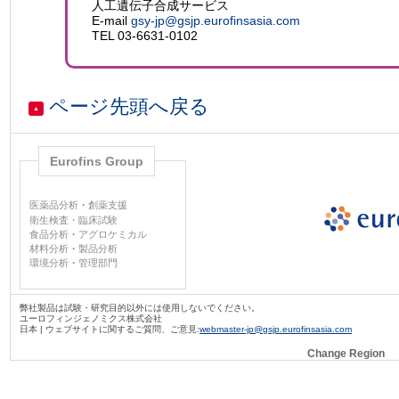
人工遺伝子合成サービス
E-mail
gsy-jp@gsjp.eurofinsasia.com
TEL 03-6631-0102
ページ先頭へ戻る
▲
Eurofins Group
医薬品分析
・
創薬支援
衛生検査・臨床試験
食品分析
・
アグロケミカル
材料分析
・
製品分析
環境分析
・
管理部門
弊社製品は試験・研究目的以外には使用しないでください。
ユーロフィンジェノミクス株式会社
日本 | ウェブサイトに関するご質問、ご意見:
webmaster-jp@gsjp.eurofinsasia.com
Change Region