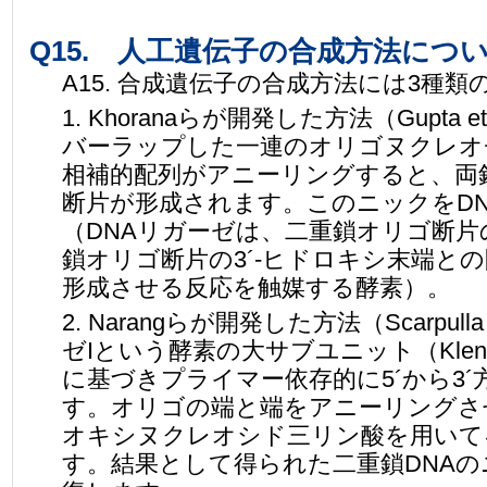
Q15. 人工遺伝子の合成方法につ
A15. 合成遺伝子の合成方法には3種
1. Khoranaらが開発した方法（Gupta e
バーラップした一連のオリゴヌクレオ
相補的配列がアニーリングすると、両
断片が形成されます。このニックをD
（DNAリガーゼは、二重鎖オリゴ断片
鎖オリゴ断片の3´-ヒドロキシ末端と
形成させる反応を触媒する酵素）。
2. Narangらが開発した方法（Scarpulla 
ゼIという酵素の大サブユニット（Klenow
に基づきプライマー依存的に5´から3
す。オリゴの端と端をアニーリングさせると、
オキシヌクレオシド三リン酸を用いて
す。結果として得られた二重鎖DNAの