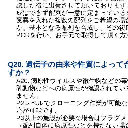
認した後に出荷させて頂いております
成はできず配列が一意に定まっている
変異を入れた複数の配列をご希望の場
か、基本となる配列を合成し、その後
PCRを行い、お手元で取得して頂く
Q20. 遺伝子の由来や性質によっ
すか？
A20. 病原性ウイルスや微生物など
乳動物などへの病原性が確認されてい
ません。
P2レベルでクローニング作業が可能
応が可能です。
P3以上の施設が必要な場合はフラグ
（配列自体に病原性などを持たない場