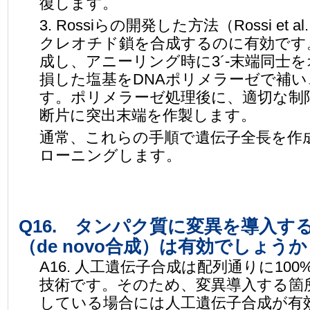
復します。
3. Rossiらの開発した方法（Rossi et 
クレオチド鎖を合成するのに有効です
成し、アニーリング時に3´-末端同士
損した塩基をDNAポリメラーゼで補
す。ポリメラーゼ処理後に、適切な制
断片に突出末端を作製します。
通常、これらの手順で遺伝子全長を作
ローニングします。
Q16. タンパク質に変異を導入す
（de novo合成）は有効でしょうか
A16. 人工遺伝子合成は配列通りに1
技術です。そのため、変異導入する箇
している場合には人工遺伝子合成が有