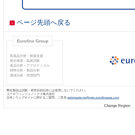
ページ先頭へ戻る
▲
Eurofins Group
医薬品分析
・
創薬支援
衛生検査・臨床試験
食品分析
・
アグロケミカル
材料分析
・
製品分析
環境分析
・
管理部門
弊社製品は試験・研究目的以外には使用しないでください。
ユーロフィンジェノミクス株式会社
日本 | ウェブサイトに関するご質問、ご意見:
webmaster-jp@gsjp.eurofinsasia.com
Change Region