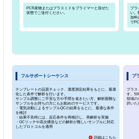
PCR産物またはプラスミドをプライマーと混ぜた
プラ
状態でご送付ください。
い。
加料
でP
フルサポートシーケンス
プ
テンプレートの品質チェック、濃度測定結果をもとに、最適
プラス
化した条件で解析を行います。
す。5
サンプル調整にご不安な方や手間を省きたい方、解析困難な
領域の
サンプルをお持ちの方にもお勧めのサービスです。
択いた
・電気泳動によるサンプルQCの結果をもとに、最適な条件
を検討
・結果不良時には、反応条件を再検討し、再解析を実施
・GCリッチや高次構造などの解析が難しいサンプルに対応
したプロトコルを適用
詳細はこちら