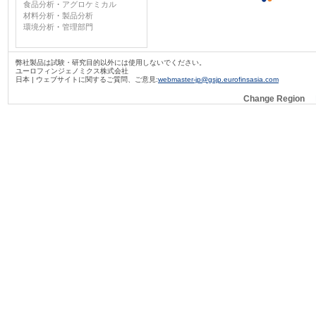
食品分析
・
アグロケミカル
材料分析
・
製品分析
環境分析
・
管理部門
弊社製品は試験・研究目的以外には使用しないでください。
ユーロフィンジェノミクス株式会社
日本 | ウェブサイトに関するご質問、ご意見:
webmaster-jp@gsjp.eurofinsasia.com
Change Region