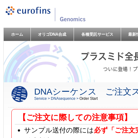
ホーム
オリゴDNA合成
各種受託サービス
最新
DNAシーケンス ご注文
Service >
DNAsequence >
Order Start
【ご注文に際しての注意事項】
サンプル送付の際には
必ず「ご注文