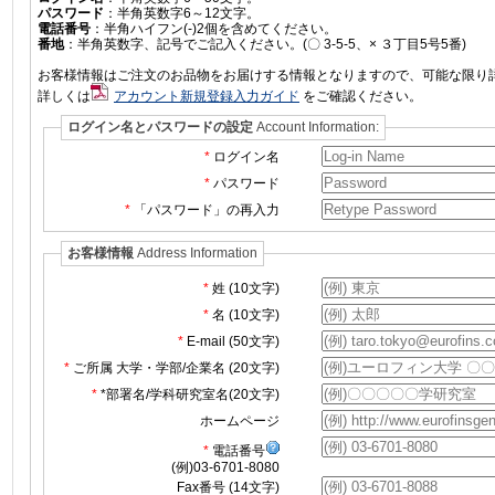
パスワード
：半角英数字6～12文字。
電話番号
：半角ハイフン(-)2個を含めてください。
番地
：半角英数字、記号でご記入ください。(〇 3-5-5、× ３丁目5号5番)
お客様情報はご注文のお品物をお届けする情報となりますので、可能な限り
詳しくは
アカウント新規登録入力ガイド
をご確認ください。
ログイン名とパスワードの設定
Account Information:
ログイン名
パスワード
「パスワード」の再入力
お客様情報
Address Information
姓 (10文字)
名 (10文字)
E-mail (50文字)
ご所属 大学・学部/企業名 (20文字)
*部署名/学科研究室名(20文字)
ホームページ
電話番号
(例)03-6701-8080
Fax番号 (14文字)