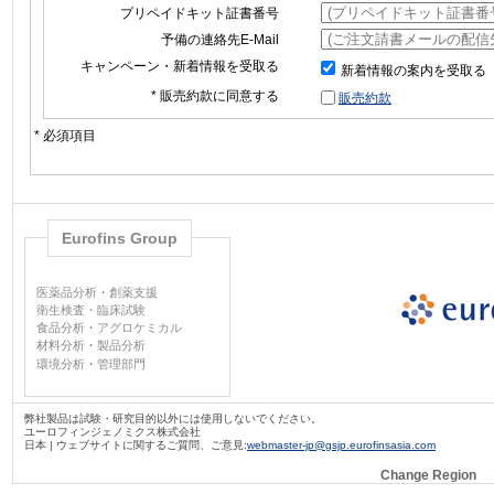
プリペイドキット証書番号
予備の連絡先E-Mail
キャンペーン・新着情報を受取る
新着情報の案内を受取る
* 販売約款に同意する
販売約款
* 必須項目
Eurofins Group
医薬品分析
・
創薬支援
衛生検査・臨床試験
食品分析
・
アグロケミカル
材料分析
・
製品分析
環境分析
・
管理部門
弊社製品は試験・研究目的以外には使用しないでください。
ユーロフィンジェノミクス株式会社
日本 | ウェブサイトに関するご質問、ご意見:
webmaster-jp@gsjp.eurofinsasia.com
Change Region