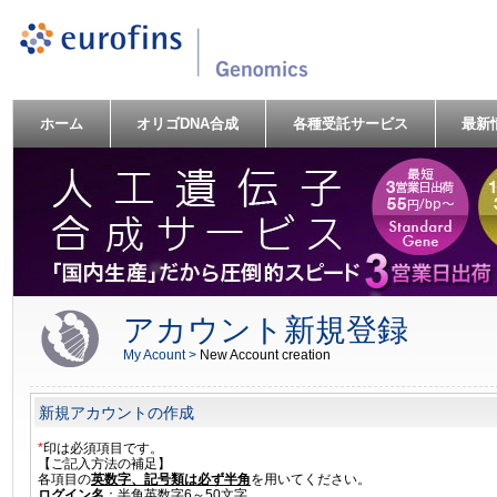
ホーム
オリゴDNA合成
各種受託サービス
最新
アカウント新規登録
My Acount >
New Account creation
新規アカウントの作成
*
印は必須項目です。
【ご記入方法の補足】
各項目の
英数字、記号類は必ず半角
を用いてください。
ログイン名
：半角英数字6～50文字。