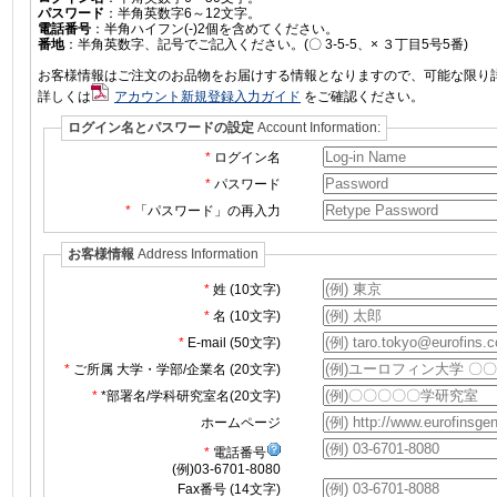
パスワード
：半角英数字6～12文字。
電話番号
：半角ハイフン(-)2個を含めてください。
番地
：半角英数字、記号でご記入ください。(〇 3-5-5、× ３丁目5号5番)
お客様情報はご注文のお品物をお届けする情報となりますので、可能な限り
詳しくは
アカウント新規登録入力ガイド
をご確認ください。
ログイン名とパスワードの設定
Account Information:
ログイン名
パスワード
「パスワード」の再入力
お客様情報
Address Information
姓 (10文字)
名 (10文字)
E-mail (50文字)
ご所属 大学・学部/企業名 (20文字)
*部署名/学科研究室名(20文字)
ホームページ
電話番号
(例)03-6701-8080
Fax番号 (14文字)