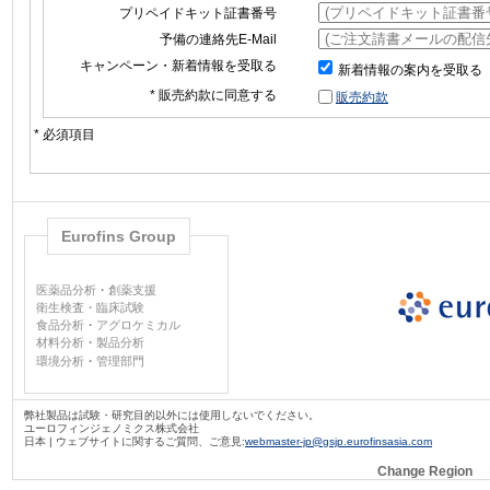
プリペイドキット証書番号
予備の連絡先E-Mail
キャンペーン・新着情報を受取る
新着情報の案内を受取る
* 販売約款に同意する
販売約款
* 必須項目
Eurofins Group
医薬品分析
・
創薬支援
衛生検査・臨床試験
食品分析
・
アグロケミカル
材料分析
・
製品分析
環境分析
・
管理部門
弊社製品は試験・研究目的以外には使用しないでください。
ユーロフィンジェノミクス株式会社
日本 | ウェブサイトに関するご質問、ご意見:
webmaster-jp@gsjp.eurofinsasia.com
Change Region