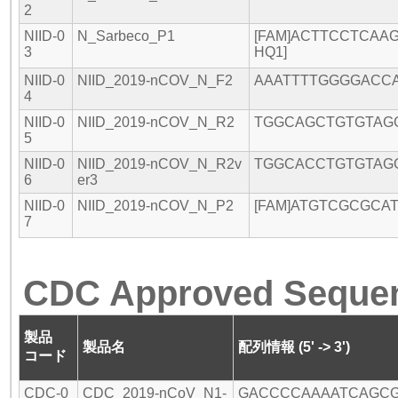
2
NIID-0
N_Sarbeco_P1
[FAM]ACTTCCTCAA
3
HQ1]
NIID-0
NIID_2019-nCOV_N_F2
AAATTTTGGGGACC
4
NIID-0
NIID_2019-nCOV_N_R2
TGGCAGCTGTGTAG
5
NIID-0
NIID_2019-nCOV_N_R2v
TGGCACCTGTGTAG
6
er3
NIID-0
NIID_2019-nCOV_N_P2
[FAM]ATGTCGCGCA
7
CDC Approved Seque
製品
製品名
配列情報 (5' -> 3')
コード
CDC-0
CDC_2019-nCoV_N1-
GACCCCAAAATCAGCG