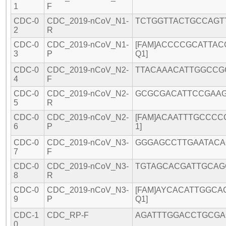
1
F
CDC-0
CDC_2019-nCoV_N1-
TCTGGTTACTGCCAGT
2
R
CDC-0
CDC_2019-nCoV_N1-
[FAM]ACCCCGCATTAC
3
P
Q1]
CDC-0
CDC_2019-nCoV_N2-
TTACAAACATTGGCCG
4
F
CDC-0
CDC_2019-nCoV_N2-
GCGCGACATTCCGAA
5
R
CDC-0
CDC_2019-nCoV_N2-
[FAM]ACAATTTGCCC
6
P
1]
CDC-0
CDC_2019-nCoV_N3-
GGGAGCCTTGAATACA
7
F
CDC-0
CDC_2019-nCoV_N3-
TGTAGCACGATTGCAG
8
R
CDC-0
CDC_2019-nCoV_N3-
[FAM]AYCACATTGGCA
9
P
Q1]
CDC-1
CDC_RP-F
AGATTTGGACCTGCG
0