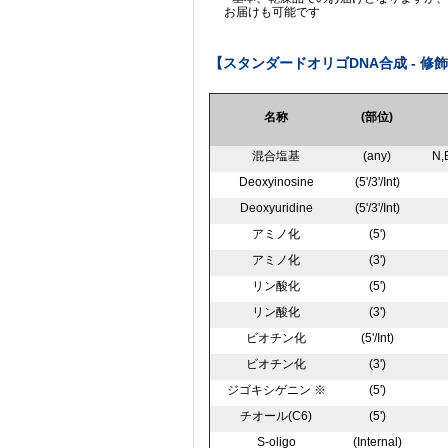
お届けも可能です
【スタンダードオリゴDNA合成 - 修
名称
(部位)
混合塩基
(any)
N,
Deoxyinosine
(5'/3'/Int)
Deoxyuridine
(5'/3'/Int)
アミノ化
(5')
アミノ化
(3')
リン酸化
(5')
リン酸化
(3')
ビオチン化
(5'/Int)
ビオチン化
(3')
ジゴキシゲニン ※
(5')
チオール(C6)
(5')
S-oligo
(Internal)