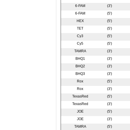
6-FAM
(3')
6-FAM
(5')
HEX
(5')
TET
(5')
Cy3
(5')
Cy5
(5')
TAMRA
(3')
BHQ1
(3')
BHQ2
(3')
BHQ3
(3')
Rox
(5')
Rox
(3')
TexasRed
(5')
TexasRed
(3')
JOE
(5')
JOE
(3')
TAMRA
(5')