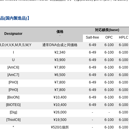
飾品(国内製造品)】
対応鎖長(base)
価格
Designator
(参考価格)
Salt-free
OPC
HPLC
B,D,H,V,K,M,R,S,W,Y
通常DNA合成と同価格
6-49
6-100
6-100
I
¥2,340
6-49
6-100
6-100
U
¥3,900
6-49
6-100
6-100
[AmC6]
¥7,800
6-49
6-100
6-100
[AmC7]
¥6,500
6-49
6-100
6-100
[PHO]
¥7,800
6-49
6-100
6-100
[PHO]
¥7,800
6-49
6-100
6-100
[BioON]
¥10,400
6-49
6-100
6-100
[BIOTEG]
¥10,400
6-49
6-100
6-100
[Dig]
¥26,000
-
-
6-100
[ThiolC6]
¥19,500
-
6-100
6-100
*
¥520/1個所
-
6-100
6-100