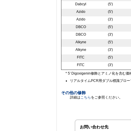
Dabcyl
(5')
Azido
(5')
Azido
(3')
DBCO
(5')
DBCO
(3')
Alkyne
(5')
Alkyne
(3')
FITC
(5')
FITC
(3')
* 5' Digoxigenin修飾とアミノ化を含む
リアルタイムPCR用ダブル標識プロー
その他の修飾
詳細は
こちら
をご参照ください。
お問い合わせ先