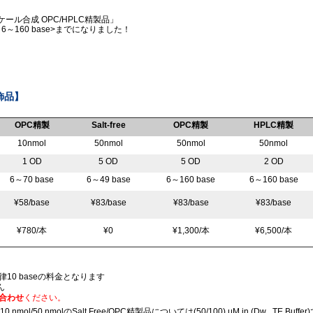
ール合成 OPC/HPLC精製品」
160 base>までになりました！
飾品】
OPC精製
Salt-free
OPC精製
HPLC精製
10nmol
50nmol
50nmol
50nmol
1 OD
5 OD
5 OD
2 OD
6～70 base
6～49 base
6～160 base
6～160 base
¥58/base
¥83/base
¥83/base
¥83/base
¥780/本
¥0
¥1,300/本
¥6,500/本
律10 baseの料金となります
ん
合わせ
ください。
0 nmolのSalt Free/OPC精製品については(50/100) μM in (Dw , TE Buffer