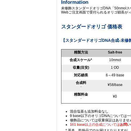
Information
未修飾スタンダードオリゴDNA「50nmolスケ
Webご注文画面で受付られるオリゴ鎖長が＜6～
スタンダードオリゴ 価格表
【スタンダードオリゴDNA合成-未修
精製方法
Salt-free
合成スケール*
10nmol
収量(目安)
1 OD
対応鎖長
6～49 base
合成料
¥58/base
(参考価格)
精製料金
¥0
(参考価格)
混合塩基も追加料金なし
9 base以下のオリゴDNAについては一
修飾品については収量保証はありませ
161 base以上の合成については
お問い
* 基本、乾燥品でのお届けとなりますが、10 nmol/5