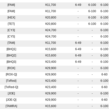
[FAM]
¥11,700
6-49
6-100
6-100
[FAM]
¥11,700
-
6-100
6-100
[HEX]
¥20,800
-
6-100
6-100
[TET]
¥20,800
-
6-100
6-100
[CY3]
¥24,700
-
-
6-100
[CY5]
¥24,700
-
-
6-100
[TAM]
¥11,700
6-49
-
6-100
[BHQ1]
¥15,600
6-49
-
6-100
[BHQ2]
¥15,600
6-49
-
6-100
[BHQ3]
¥23,400
6-49
-
6-100
[ROX]
¥29,900
-
-
6-100
[ROX-Q]
¥29,900
-
-
6-60
[TxRed]
¥23,400
-
-
6-100
[TxRed-Q]
¥23,400
-
-
6-60
[JOE]
¥29,900
-
-
6-100
[JOE-Q]
¥29,900
-
-
6-60
[TAMRA]
¥15,600
-
-
6-100