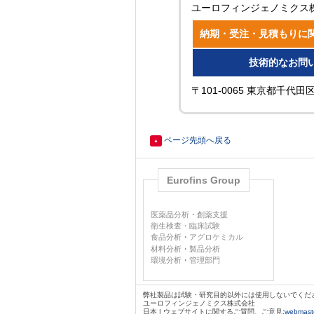
ユーロフィンジェノミクス
納期・受注・見積もりに
技術的なお問
〒101-0065 東京都千代
ページ先頭へ戻る
▲
Eurofins Group
医薬品分析
・
創薬支援
衛生検査・臨床試験
食品分析
・
アグロケミカル
材料分析
・
製品分析
環境分析
・
管理部門
弊社製品は試験・研究目的以外には使用しないでくだ
ユーロフィンジェノミクス株式会社
日本 | ウェブサイトに関するご質問、ご意見:
webmaste