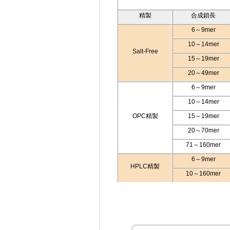
精製
合成鎖長
6～9mer
10～14mer
Salt-Free
15～19mer
20～49mer
6～9mer
10～14mer
OPC精製
15～19mer
20～70mer
71～160mer
6～9mer
HPLC精製
10～160mer