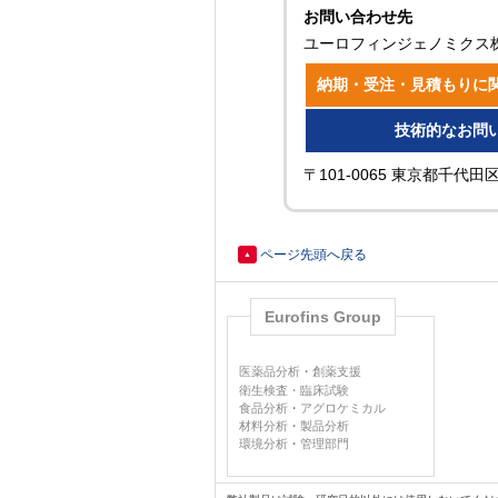
お問い合わせ先
ユーロフィンジェノミクス
納期・受注・見積もりに
技術的なお問
〒101-0065 東京都千代
ページ先頭へ戻る
▲
Eurofins Group
医薬品分析
・
創薬支援
衛生検査・臨床試験
食品分析
・
アグロケミカル
材料分析
・
製品分析
環境分析
・
管理部門