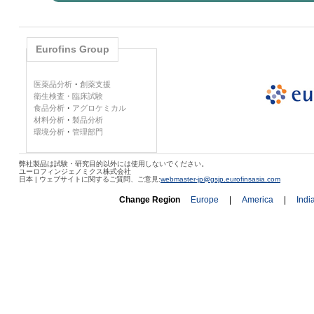
Eurofins Group
医薬品分析
・
創薬支援
衛生検査・臨床試験
食品分析
・
アグロケミカル
材料分析
・
製品分析
環境分析
・
管理部門
弊社製品は試験・研究目的以外には使用しないでください。
ユーロフィンジェノミクス株式会社
日本 | ウェブサイトに関するご質問、ご意見:
webmaster-jp@gsjp.eurofinsasia.com
Change Region
Europe
|
America
|
Indi