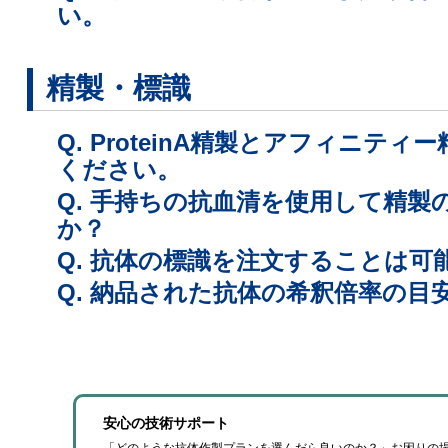
い。
精製・標識
Q. ProteinA精製とアフィニテ
ください。
Q. 手持ちの抗血清を使用して精
か？
Q. 抗体の標識を注文することは可
Q. 納品された抗体の希釈倍率の目
安心の技術サポート