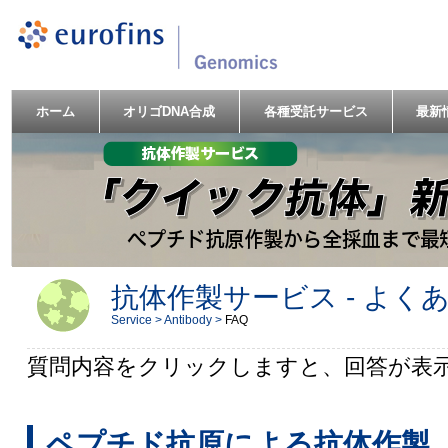
ホーム
オリゴDNA合成
各種受託サービス
最新
抗体作製サービス - よく
Service >
Antibody >
FAQ
質問内容をクリックしますと、回答が表
ペプチド抗原による抗体作製