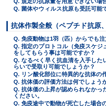
Q. 規定の抗原量を用意できない
Q. 菌体やウィルス抗原も受託可能
抗体作製全般（ペプチド抗原
Q. 免疫動物は1羽（匹）からでも
Q. 指定のプロトコル（免疫スケ
をしてもらう事は可能ですか？
Q. なるべく早く抗血清を入手し
らいで受取り可能でしょうか？
Q. リン酸化部位に特異的な抗体の
Q. 抗体価の評価方法は何でしょう
Q. 抗体価の上昇が認められなか
ください。
Q. 免疫途中で動物が死亡した場